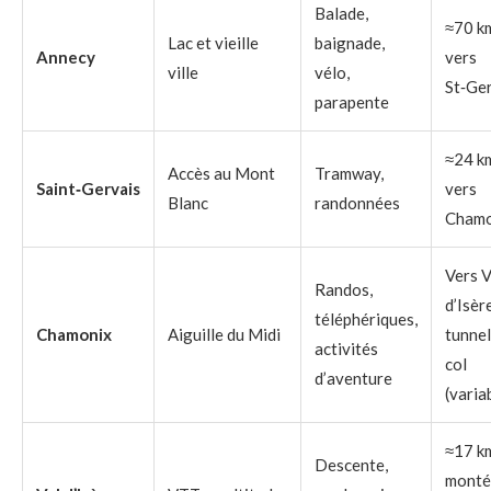
Balade,
≈70 k
Lac et vieille
baignade,
Annecy
vers
ville
vélo,
St‑Ge
parapente
≈24 k
Accès au Mont
Tramway,
Saint‑Gervais
vers
Blanc
randonnées
Chamo
Vers V
Randos,
d’Isèr
téléphériques,
Chamonix
Aiguille du Midi
tunnel
activités
col
d’aventure
(varia
≈17 k
Descente,
monté