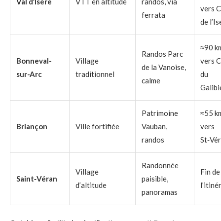
Val d’Isère
VTT en altitude
randos, via
vers C
ferrata
de l’I
≈90 k
Randos Parc
Bonneval-
Village
vers C
de la Vanoise,
sur-Arc
traditionnel
du
calme
Galibi
Patrimoine
≈55 k
Briançon
Ville fortifiée
Vauban,
vers
randos
St‑Vé
Randonnée
Village
Fin de
Saint‑Véran
paisible,
d’altitude
l’itiné
panoramas