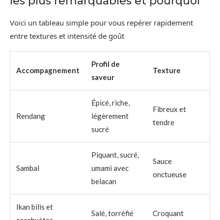
les plus remarquables et pourquoi
Voici un tableau simple pour vous repérer rapidement
entre textures et intensité de goût
Profil de
Accompagnement
Texture
saveur
Épicé, riche,
Fibreux et
Rendang
légèrement
tendre
sucré
Piquant, sucré,
Sauce
Sambal
umami avec
onctueuse
belacan
Ikan bilis et
Salé, torréfié
Croquant
cacahuètes