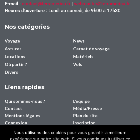
E-mail :
contact@terramerica.fr
|
webmaster@terramerica.fr
Heures d’ouverture :
Lundi au samedi, de 9h00 à 17h30
Nos catégories
Voyage
News
Astuces
Carnet de voyage
Locations
Matériels
Où partir ?
Vols
Divers
Liens rapides
Qui sommes-nous ?
L'équipe
Contact
Média/Presse
Mentions légales
Plan du site
Connexion
Inscription
Nous utilisons des cookies pour vous garantir la meilleure
expérience sur notre site web. Si vous continuez à utiliser ce