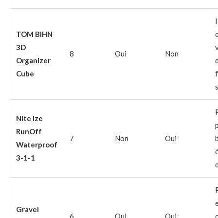
TOM BIHN
3D
8
Oui
Non
Organizer
Cube
f
Nite Ize
RunOff
7
Non
Oui
Waterproof
3-1-1
Gravel
6
Oui
Oui