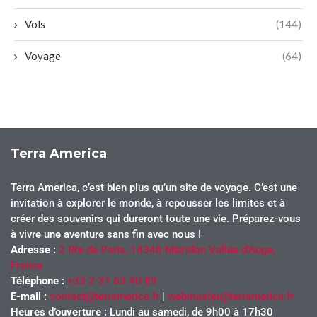
Vols
(144)
Voyage
(64)
Terra America
Terra America, c’est bien plus qu’un site de voyage. C’est une
invitation à explorer le monde, à repousser les limites et à
créer des souvenirs qui dureront toute une vie. Préparez-vous
à vivre une aventure sans fin avec nous !
Adresse :
2 Rte de Paris, 14340 Mézidon Vallée d’Auge,
France
Téléphone :
+33 2 31 63 40 89
E-mail :
contact@terramerica.fr
|
webmaster@terramerica.fr
Heures d’ouverture :
Lundi au samedi, de 9h00 à 17h30