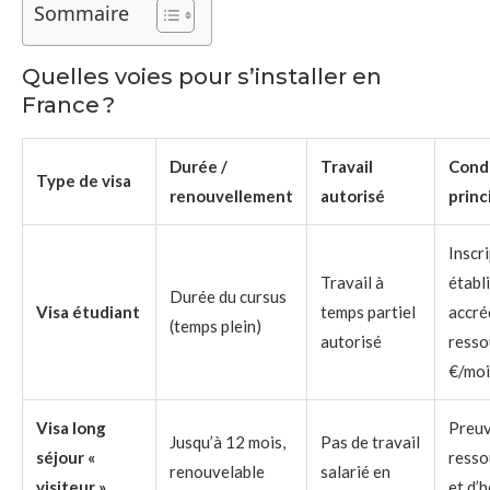
Sommaire
Quelles voies pour s’installer en
France ?
Durée /
Travail
Cond
Type de visa
renouvellement
autorisé
princ
Inscr
Travail à
établ
Durée du cursus
Visa étudiant
temps partiel
accré
(temps plein)
autorisé
resso
€/moi
Visa long
Preuv
Jusqu’à 12 mois,
Pas de travail
séjour «
resso
renouvelable
salarié en
visiteur »
et d’