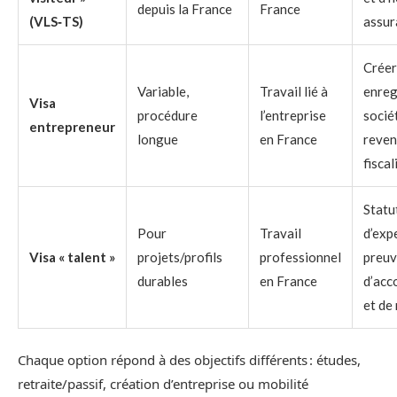
depuis la France
France
(VLS‑TS)
assur
Créer
Variable,
Travail lié à
enreg
Visa
procédure
l’entreprise
sociét
entrepreneur
longue
en France
reven
fiscal
Statu
Pour
Travail
d’expe
Visa « talent »
projets/profils
professionnel
preuv
durables
en France
d’acc
et de
Chaque option répond à des objectifs différents : études,
retraite/passif, création d’entreprise ou mobilité