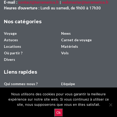
E-mail :
contact@terramerica.fr
|
webmaster@terramerica.fr
Heures d’ouverture :
Lundi au samedi, de 9h00 à 17h30
Nos catégories
Voyage
News
Astuces
Carnet de voyage
Locations
Matériels
Où partir ?
Vols
Divers
Liens rapides
Qui sommes-nous ?
L'équipe
Contact
Média/Presse
Nous utilisons des cookies pour vous garantir la meilleure
Mentions légales
Plan du site
expérience sur notre site web. Si vous continuez à utiliser ce
Connexion
Inscription
site, nous supposerons que vous en êtes satisfait.
Ok