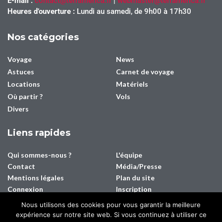
E-mail :
contact@terramerica.fr
|
webmaster@terramerica.fr
Heures d’ouverture :
Lundi au samedi, de 9h00 à 17h30
Nos catégories
Voyage
News
Astuces
Carnet de voyage
Locations
Matériels
Où partir ?
Vols
Divers
Liens rapides
Qui sommes-nous ?
L'équipe
Contact
Média/Presse
Mentions légales
Plan du site
Connexion
Inscription
Nous utilisons des cookies pour vous garantir la meilleure
expérience sur notre site web. Si vous continuez à utiliser ce